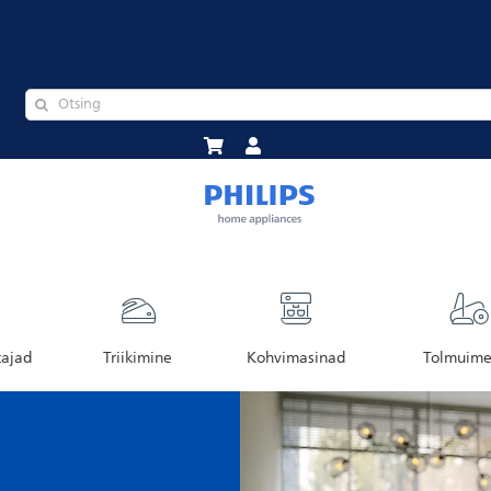
tajad
Triikimine
Kohvimasinad
Tolmuime