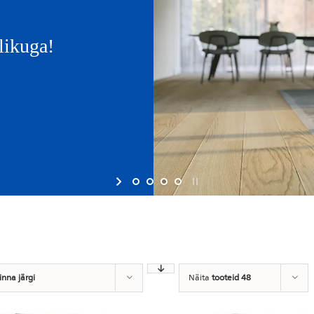
likuga!
inna järgi
Näita
tooteid 48