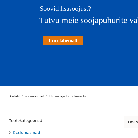
Soovid lisasoojust?
Tutvu meie soojapuhurite va
Uuri lähemalt
Avaleht
Kodumasinad
Tolmuimejad
Tolmukotid
Tootekategooriad
Otsi
h
Kodumasinad