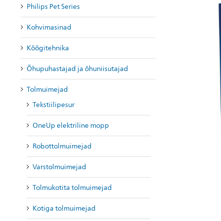
Philips Pet Series
Kohvimasinad
Köögitehnika
Õhupuhastajad ja õhuniisutajad
Tolmuimejad
Tekstiilipesur
OneUp elektriline mopp
Robottolmuimejad
Varstolmuimejad
Tolmukotita tolmuimejad
Kotiga tolmuimejad