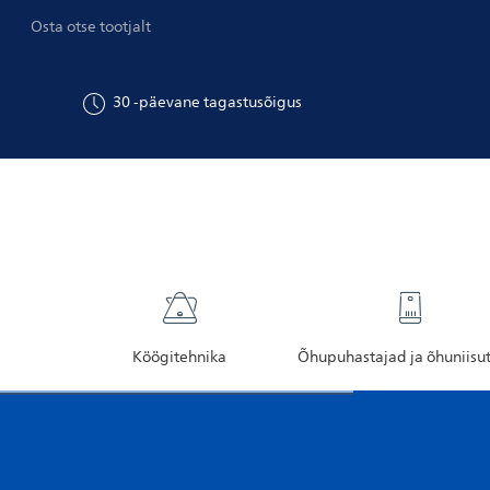
Osta otse tootjalt
30
-päevane tagastusõigus
Köögitehnika
Õhupuhastajad ja õhuniisu