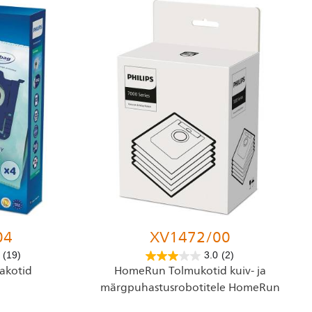
04
XV1472/00
(19)
3.0
(2)
akotid
HomeRun Tolmukotid kuiv- ja
märgpuhastusrobotitele HomeRun