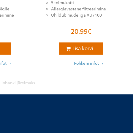
5 tolmukotti
igile
Allergiavastane filtreerimine
eerimine
Ühildub mudeliga XU7100
20.99
€
i
Lisa korvi
nfot
Rohkem infot
Inbanki järelmaks