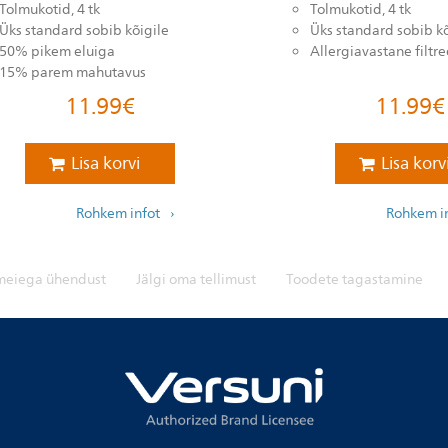
Tolmukotid, 4 tk
Tolmukotid, 4 tk
Üks standard sobib kõigile
Üks standard sobib kõ
50% pikem eluiga
Allergiavastane filtr
15% parem mahutavus
11.99
€
11.99
€
Lisa korvi
Lisa korv
Rohkem infot
Rohkem i
meiega ühendust
Jälgi oma tellimust
Toodete tagastamine