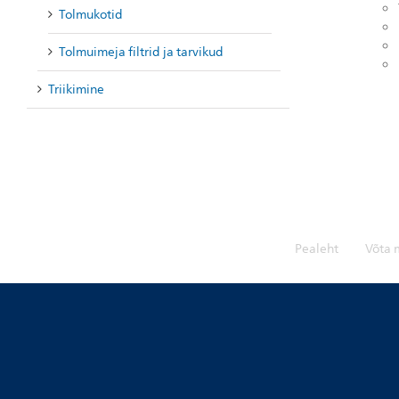
Tolmukotid
Tolmuimeja filtrid ja tarvikud
Triikimine
Pealeht
Võta 