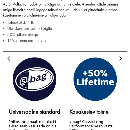
AEG, Volta, Tornado) tolmukotiga tolmuimejatele. Asenduskottide ostmisel
otsige lihtsalt s-bag® logoga tolmukotte. Muude kui originaaltolmukottide
kasutamine võib tolmuimejat kahjustada.
Tolmukotid, 4 tk
Üks standard sobib kõigile
50% pikem eluiga
15% parem mahutavus
Universaalne standard
Kauakestev toime
Philipsi originaaltolmukotti
s-bag® Classic Long
s-bag saab kasutada kõigis
Performance peab vastu