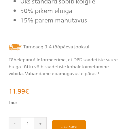
Üks standard sobib kõigile
Reviews.
Sama
50% pikem eluiga
lehe
link.
15% parem mahutavus
Tarneaeg 3-4 tööpäeva jooksul
Tähelepanu! Informeerime, et DPD saadetiste suure
hulga tõttu võib saadetiste kohaletoimetamine
viibida. Vabandame ebamugavuste pärast!
11.99
€
Laos
Lisa korvi