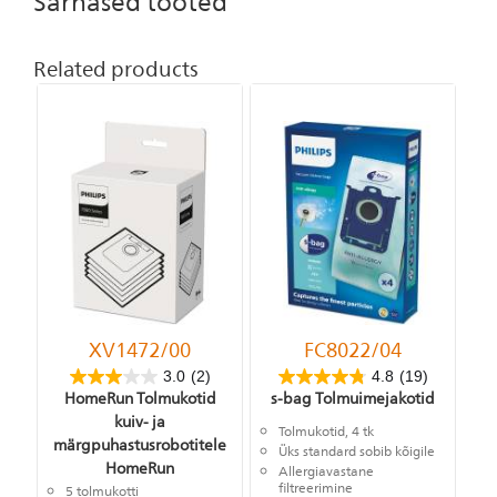
Sarnased tooted
Related products
XV1472/00
FC8022/04
3.0
(2)
4.8
(19)
HomeRun Tolmukotid
s-bag Tolmuimejakotid
kuiv- ja
Tolmukotid, 4 tk
märgpuhastusrobotitele
Üks standard sobib kõigile
HomeRun
Allergiavastane
filtreerimine
5 tolmukotti