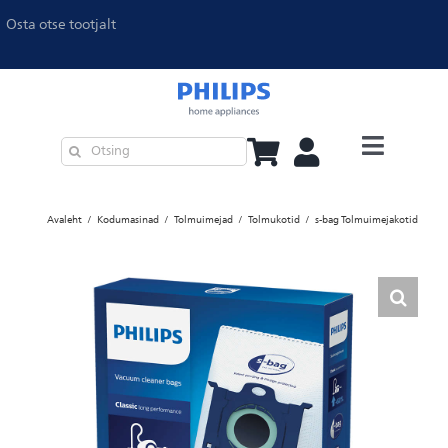
Osta otse tootjalt
Köögitehnika
Avaleht
Kodumasinad
Tolmuimejad
Tolmukotid
s-bag Tolmuimejakotid
Õhupuhastajad ja õhuniisutajad
Triikimine
Kohvimasinad
Tolmuimejad
Philips Pet Series