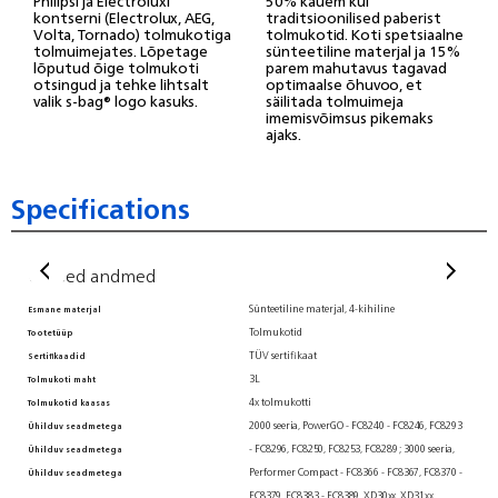
Philipsi ja Electroluxi
50% kauem kui
kontserni (Electrolux, AEG,
traditsioonilised paberist
Volta, Tornado) tolmukotiga
tolmukotid. Koti spetsiaalne
tolmuimejates. Lõpetage
sünteetiline materjal ja 15%
lõputud õige tolmukoti
parem mahutavus tagavad
otsingud ja tehke lihtsalt
optimaalse õhuvoo, et
valik s-bag® logo kasuks.
säilitada tolmuimeja
imemisvõimsus pikemaks
ajaks.
Specifications
Üldised andmed
Ü
Sünteetiline materjal, 4-kihiline
Esmane materjal
Ühi
Tolmukotid
Tootetüüp
Tol
TÜV sertifikaat
Sertifikaadid
Pä
3L
Tolmukoti maht
4x tolmukotti
Tolmukotid kaasas
Too
2000 seeria, PowerGO - FC8240 - FC8246, FC8293
So
Ühilduv seadmetega
- FC8296, FC8250, FC8253, FC8289 ; 3000 seeria,
Ühilduv seadmetega
Ho
Performer Compact - FC8366 - FC8367, FC8370 -
Ühilduv seadmetega
Ho
FC8379, FC8383 - FC8389, XD30xx, XD31xx