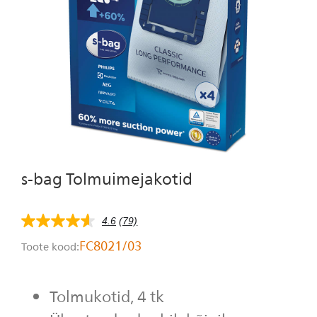
Isiklik hooldus
s-bag Tolmuimejakotid
4.6
(79)
4.6
tärni
FC8021/03
Toote kood:
5-
st,
keskmine
hinnangu
Tolmukotid, 4 tk
väärtus.
Read
79