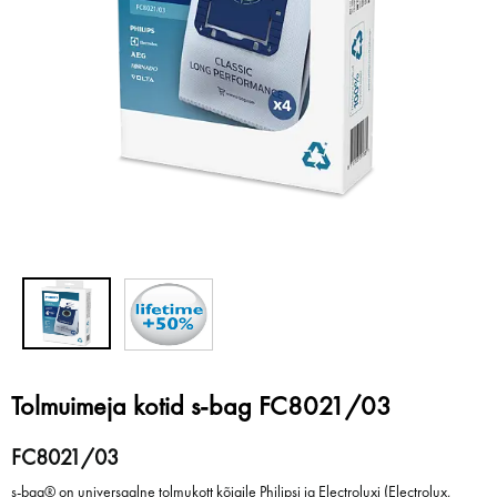
Tolmuimeja kotid s-bag FC8021/03
FC8021/03
s-bag® on universaalne tolmukott kõigile Philipsi ja Electroluxi (Electrolux,