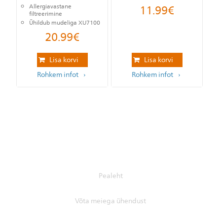
11.99
€
Allergiavastane
filtreerimine
Ühildub mudeliga XU7100
20.99
€
Lisa korvi
Lisa korvi
Rohkem infot
Rohkem infot
Pealeht
Võta meiega ühendust