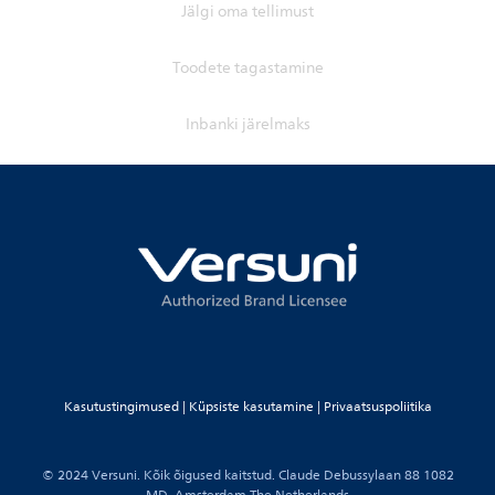
Jälgi oma tellimust
Toodete tagastamine
Inbanki järelmaks
Kasutustingimused
|
Küpsiste kasutamine
|
Privaatsuspoliitika
© 2024 Versuni. Kõik õigused kaitstud. Claude Debussylaan 88 1082