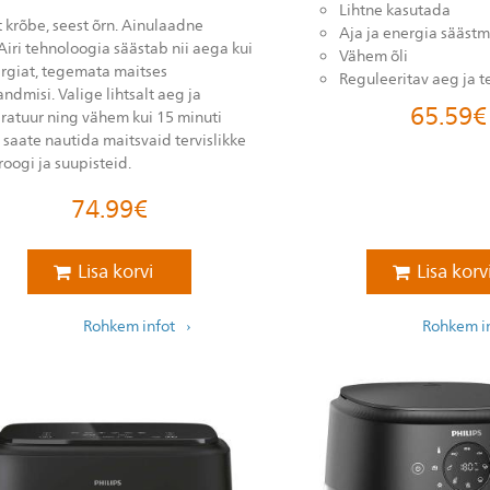
Lihtne kasutada
t krõbe, seest õrn. Ainulaadne
Aja ja energia säästm
iri tehnoloogia säästab nii aega kui
Vähem õli
rgiat, tegemata maitses
Reguleeritav aeg ja 
andmisi. Valige lihtsalt aeg ja
65.59
€
ratuur ning vähem kui 15 minuti
 saate nautida maitsvaid tervislikke
roogi ja suupisteid.
74.99
€
Lisa korvi
Lisa korv
Rohkem infot
Rohkem i