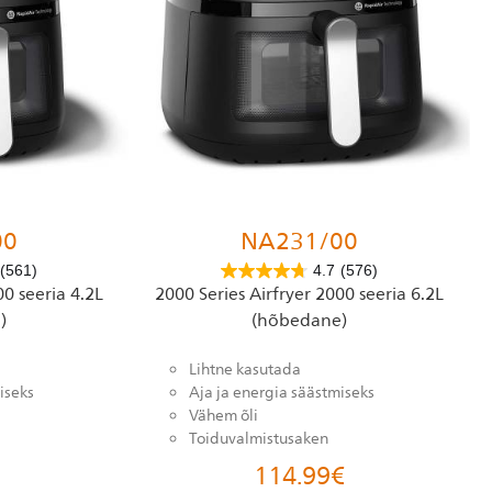
00
NA231/00
(561)
4.7
(576)
00 seeria 4.2L
2000 Series Airfryer 2000 seeria 6.2L
)
(hõbedane)
Lihtne kasutada
iseks
Aja ja energia säästmiseks
Vähem õli
Toiduvalmistusaken
114.99
€