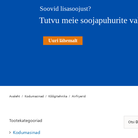
Soovid lisasoojust?
Tutvu meie soojapuhurite va
Uuri lähemalt
Avaleht
Kodumasinad
Köögitehnika
Airfryerid
Tootekategooriad
Otsi
D
Kodumasinad