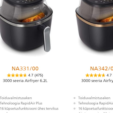
NA331/00
NA342/
4.7
(475)
4.7
3000 seeria Airfryer 6.2L
3000 seeria Airfr
Toiduvalmistusaken
Toiduvalmistusaken
Tehnoloogia RapidAir Plus
Tehnoloogia RapidAir
16 küpsetusfunktsiooni ühes tervikus
16 küpsetusfunktsioo