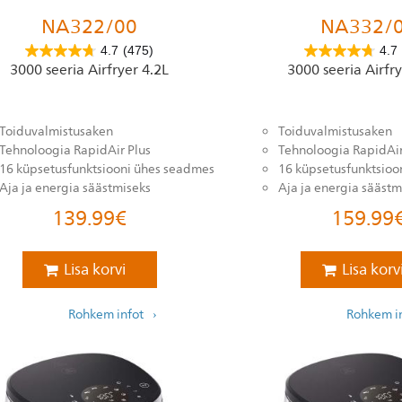
NA322/00
NA332/
4.7
(475)
4.7
3000 seeria Airfryer 4.2L
3000 seeria Airfry
Toiduvalmistusaken
Toiduvalmistusaken
Tehnoloogia RapidAir Plus
Tehnoloogia RapidAir
16 küpsetusfunktsiooni ühes seadmes
16 küpsetusfunktsioo
Aja ja energia säästmiseks
Aja ja energia säästm
139.99
€
159.99
Lisa korvi
Lisa korv
Rohkem infot
Rohkem i