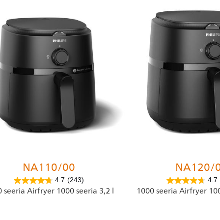
NA110/00
NA120/
4.7
(243)
4.7
 seeria Airfryer 1000 seeria 3,2 l
1000 seeria Airfryer 10