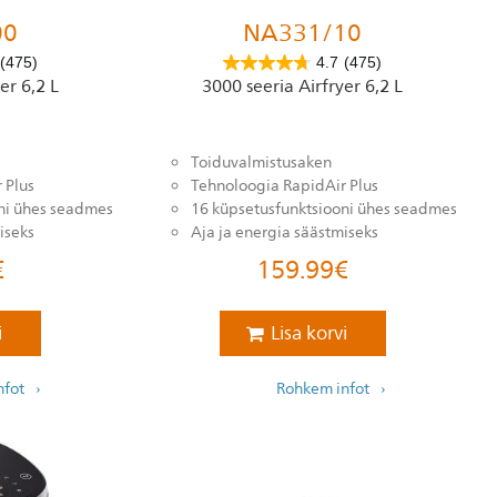
00
NA331/10
(475)
4.7
(475)
er 6,2 L
3000 seeria Airfryer 6,2 L
Toiduvalmistusaken
 Plus
Tehnoloogia RapidAir Plus
ni ühes seadmes
16 küpsetusfunktsiooni ühes seadmes
iseks
Aja ja energia säästmiseks
€
159.99
€
i
Lisa korvi
nfot
Rohkem infot