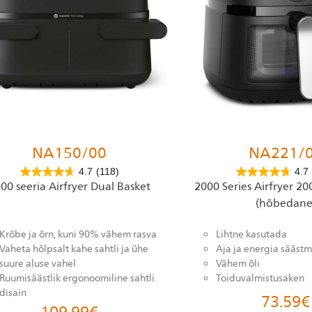
NA150/00
NA221/
4.7
(118)
4.7
00 seeria Airfryer Dual Basket
2000 Series Airfryer 20
(hõbedane
Krõbe ja õrn, kuni 90% vähem rasva
Lihtne kasutada
Vaheta hõlpsalt kahe sahtli ja ühe
Aja ja energia säästm
suure aluse vahel
Vähem õli
Ruumisäästlik ergonoomiline sahtli
Toiduvalmistusaken
disain
73.59
€