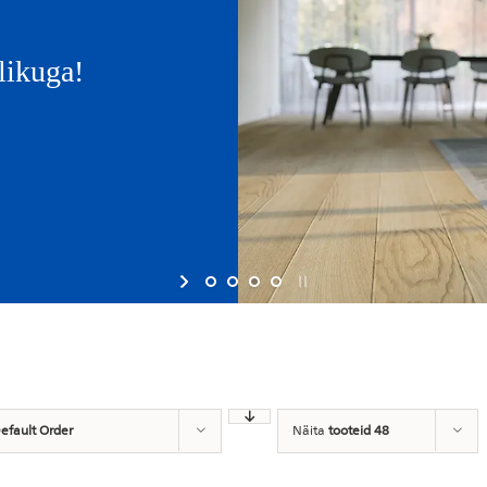
likuga!
efault Order
Näita
tooteid 48