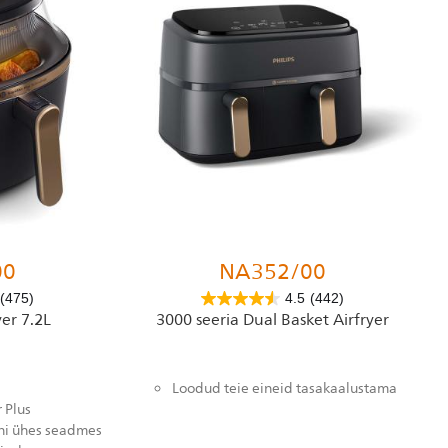
00
NA352/00
(475)
4.5
(442)
yer 7.2L
3000 seeria Dual Basket Airfryer
Loodud teie eineid tasakaalustama
 Plus
ni ühes seadmes