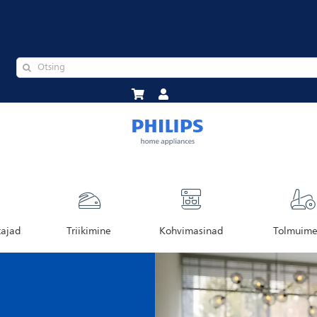
tajad
Triikimine
Kohvimasinad
Tolmuime