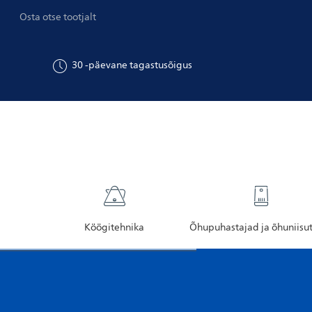
Osta otse tootjalt
30
-päevane tagastusõigus
Köögitehnika
Õhupuhastajad ja õhuniisu