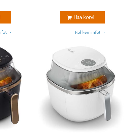
i
Lisa korvi
nfot
Rohkem infot