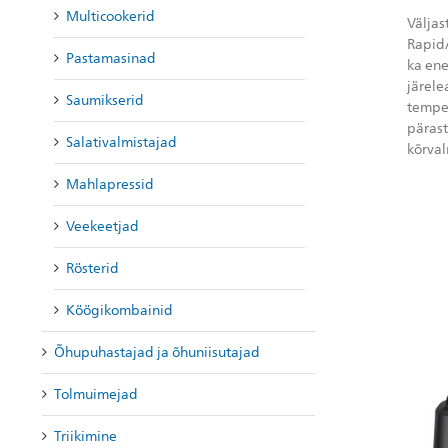
Multicookerid
Väljas
RapidA
Pastamasinad
ka ene
järele
Saumikserid
tempe
pärast
Salativalmistajad
kõrval
Mahlapressid
Veekeetjad
Rösterid
Köögikombainid
Õhupuhastajad ja õhuniisutajad
Tolmuimejad
Triikimine