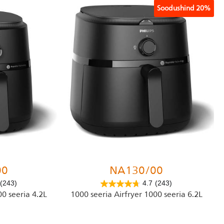
Soodushind
20%
00
NA130/00
(243)
4.7
(243)
00 seeria 4.2L
1000 seeria Airfryer 1000 seeria 6.2L