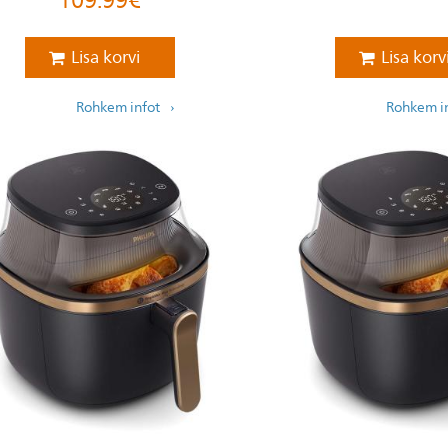
109.99
€
Lisa korvi
Lisa korv
Rohkem infot
Rohkem i