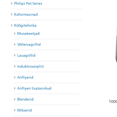
Philips Pet Series
Kohvimasinad
Köögitehnika
Munakeetjad
Võileivagrillid
Lauagrillid
Induktsioonpliit
Airfryerid
Airfryeri lisatarvikud
Blenderid
1000
Mikserid