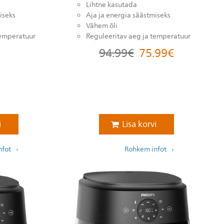
Lihtne kasutada
iseks
Aja ja energia säästmiseks
Vähem õli
temperatuur
Reguleeritav aeg ja temperatuur
94.99
€
75.99
€
i
Lisa korvi
nfot
Rohkem infot