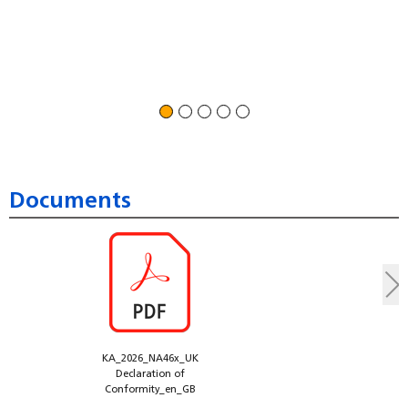
Jah
Mas
Documents
KA_2026_NA46x_UK
Declaration of
Conformity_en_GB