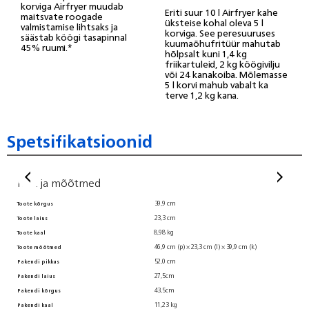
korviga Airfryer muudab
Eriti suur 10 l Airfryer kahe
maitsvate roogade
üksteise kohal oleva 5 l
valmistamise lihtsaks ja
korviga. See peresuuruses
säästab köögi tasapinnal
kuumaõhufritüür mahutab
45% ruumi.*
hõlpsalt kuni 1,4 kg
friikartuleid, 2 kg köögivilju
või 24 kanakoiba. Mõlemasse
5 l korvi mahub vabalt ka
terve 1,2 kg kana.
Spetsifikatsioonid
Kaal ja mõõtmed
K
39,9 cm
Toote kõrgus
Pak
23,3 cm
Toote laius
Too
Ü
8,98 kg
Toote kaal
46,9 cm (p) × 23,3 cm (l) × 39,9 cm (k)
Toote mõõtmed
Teh
52,0 cm
Pakendi pikkus
Int
27,5cm
Pakendi laius
Aut
43,5cm
Pakendi kõrgus
Toi
11,23 kg
Pakendi kaal