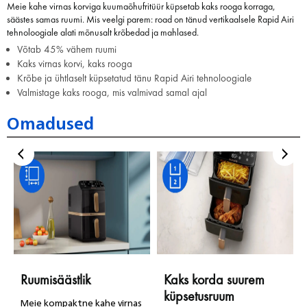
Meie kahe virnas korviga kuumaõhufritüür küpsetab kaks rooga korraga,
säästes samas ruumi. Mis veelgi parem: road on tänud vertikaalsele Rapid Airi
tehnoloogiale alati mõnusalt krõbedad ja mahlased.
Võtab 45% vähem ruumi
Kaks virnas korvi, kaks rooga
Krõbe ja ühtlaselt küpsetatud tänu Rapid Airi tehnoloogiale
Valmistage kaks rooga, mis valmivad samal ajal
Omadused
Ruumisäästlik
Kaks korda suurem
küpsetusruum
Meie kompaktne kahe virnas