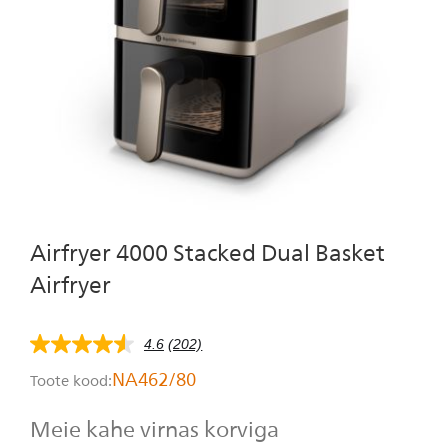
Isiklik hooldus
Airfryer 4000 Stacked Dual Basket
Airfryer
4.6
(202)
4.6
tärni
NA462/80
Toote kood:
5-
st,
keskmine
Meie kahe virnas korviga
hinnangu
väärtus.