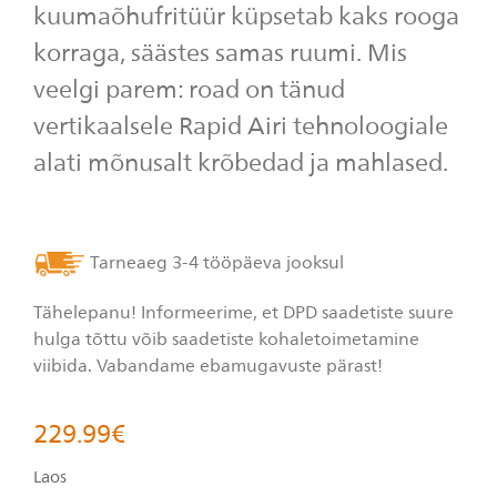
kuumaõhufritüür küpsetab kaks rooga
Read
202
korraga, säästes samas ruumi. Mis
Reviews.
Sama
veelgi parem: road on tänud
lehe
link.
vertikaalsele Rapid Airi tehnoloogiale
alati mõnusalt krõbedad ja mahlased.
Tarneaeg 3-4 tööpäeva jooksul
Tähelepanu! Informeerime, et DPD saadetiste suure
hulga tõttu võib saadetiste kohaletoimetamine
viibida. Vabandame ebamugavuste pärast!
229.99
€
Laos