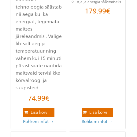
Aja ja energia säästmiseks
tehnoloogia säästab
179.99
€
nii aega kui ka
energiat, tegemata
maitses
järeleandmisi. Valige
lihtsalt aeg ja
temperatuur ning
vähem kui 15 minuti
pärast saate nautida
maitsvaid tervislikke
kõrvalroogi ja
suupisteid.
74.99
€
Lisa korvi
Lisa korvi
Rohkem infot
Rohkem infot