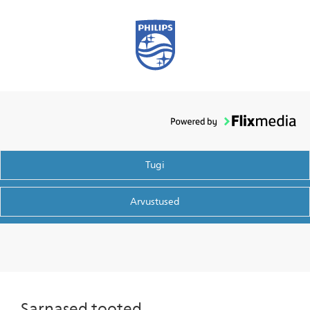
Tugi
Arvustused
Sarnased tooted