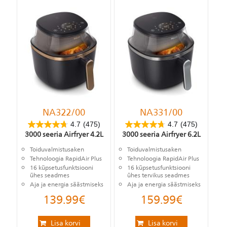
NA322/00
NA331/00
4.7
(475)
4.7
(475)
3000 seeria Airfryer 4.2L
3000 seeria Airfryer 6.2L
Toiduvalmistusaken
Toiduvalmistusaken
Tehnoloogia RapidAir Plus
Tehnoloogia RapidAir Plus
16 küpsetusfunktsiooni
16 küpsetusfunktsiooni
ühes seadmes
ühes tervikus seadmes
Aja ja energia säästmiseks
Aja ja energia säästmiseks
139.99
€
159.99
€
Lisa korvi
Lisa korvi