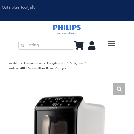
Osta otse tootjalt
Köögitehnika
Avaleht
Kodumasinad
Köögitehnika
Airfryerid
Airfryer 4000 Stacked Dual Basket Airfryer
Õhupuhastajad ja õhuniisutajad
Triikimine
Kohvimasinad
Tolmuimejad
Philips Pet Series