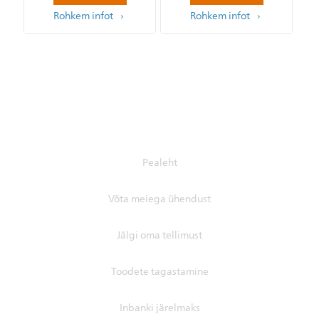
Rohkem infot
Rohkem infot
Pealeht
Võta meiega ühendust
Jälgi oma tellimust
Toodete tagastamine
Inbanki järelmaks