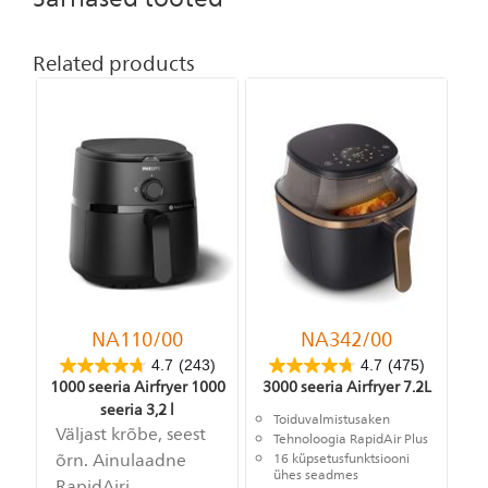
Related products
NA110/00
NA342/00
4.7
(243)
4.7
(475)
1000 seeria Airfryer 1000
3000 seeria Airfryer 7.2L
seeria 3,2 l
Toiduvalmistusaken
Väljast krõbe, seest
Tehnoloogia RapidAir Plus
õrn. Ainulaadne
16 küpsetusfunktsiooni
ühes seadmes
RapidAiri