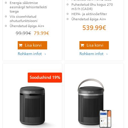
Energia säästmise
Puhastatud õhu kogus 270
eesmärgil tehisintellekti
m3/h (CADR)
toega
HEPA- ja aktiivsöefilter
Viis sisseehitatud
Ühendatud äpiga Air+
ohutusfunktsiooni
539.99
€
Ühendatud äpiga Air+
99.99
€
79.99
€
Lisa korvi
Lisa korvi
Rohkem infot
Rohkem infot
Soodushind
19%