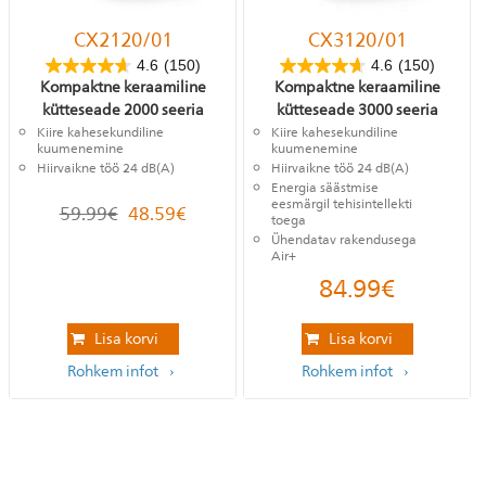
CX2120/01
CX3120/01
4.6
(150)
4.6
(150)
Kompaktne keraamiline
Kompaktne keraamiline
kütteseade 2000 seeria
kütteseade 3000 seeria
Kiire kahesekundiline
Kiire kahesekundiline
kuumenemine
kuumenemine
Hiirvaikne töö 24 dB(A)
Hiirvaikne töö 24 dB(A)
Energia säästmise
eesmärgil tehisintellekti
59.99
€
48.59
€
toega
Ühendatav rakendusega
Air+
84.99
€
Lisa korvi
Lisa korvi
Rohkem infot
Rohkem infot