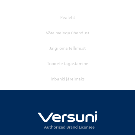
Pealeht
Võta meiega ühendust
Jälgi oma tellimust
Toodete tagastamine
Inbanki järelmaks