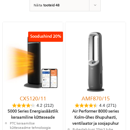
Näita
tooteid 48
Isiklik hooldus
Soodushind
20%
CX5120/11
AMF870/15
4.2
(212)
4.4
(271)
5000 Series Energiasäästlik
Air Performer 8000 series
keraamiline kütteseade
Kolm-ühes õhupuhasti,
ventilaator ja soojapuhur
PTC keraamilise
kütteseadme tehnoloogia
Puhastab kuni 70m2 tuba