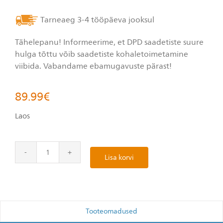
Reviews.
Sama
Tarneaeg 3-4 tööpäeva jooksul
lehe
link.
Tähelepanu! Informeerime, et DPD saadetiste suure
hulga tõttu võib saadetiste kohaletoimetamine
viibida. Vabandame ebamugavuste pärast!
89.99
€
Laos
Lisa korvi
Tooteomadused