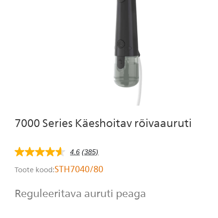
Isiklik hooldus
7000 Series Käeshoitav rõivaauruti
4.6
(385)
4.6
tärni
STH7040/80
Toote kood:
5-
st,
keskmine
Reguleeritava auruti peaga
hinnangu
väärtus.
Read
385