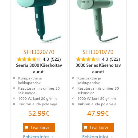
STH3020/70
STH3010/70
4.3
(522)
4.3
(522)
Seeria 3000 Käeshoitav
3000 Series Käeshoitav
auruti
auruti
Kompaktne ja
Kompaktne ja
kokkupandav
kokkupandav
Kasutusvalmis umbes 30
Kasutusvalmis umbes 30
sekundiga
sekundiga
1000 W, kuni 20 g/min
1000 W, kuni 20 g/min
Triikimislauda pole vaja
Triikimislauda pole vaja
52.99
€
47.99
€
Lisa korvi
Lisa korvi
Rohkem infot
Rohkem infot