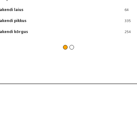
akendi laius
64
akendi pikkus
335
akendi kõrgus
254