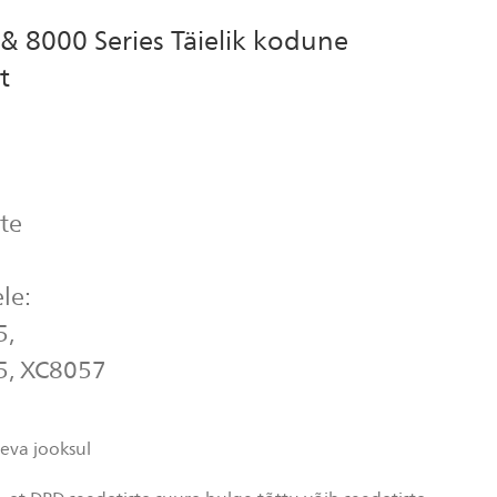
& 8000 Series Täielik kodune
t
te
le:
5,
5, XC8057
eva jooksul