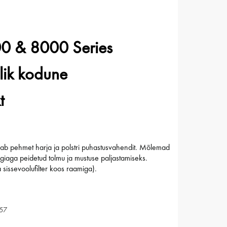
0 & 8000 Series
ik kodune
t
dab pehmet harja ja polstri puhastusvahendit. Mõlemad
giaga peidetud tolmu ja mustuse paljastamiseks.
ja sissevoolufilter koos raamiga).
57