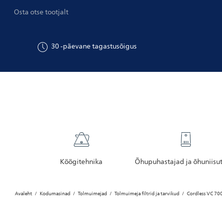
Osta otse tootjalt
30
-päevane tagastusõigus
Köögitehnika
Õhupuhastajad ja õhuniisu
Avaleht
Kodumasinad
Tolmuimejad
Tolmuimeja filtrid ja tarvikud
Cordless VC 70