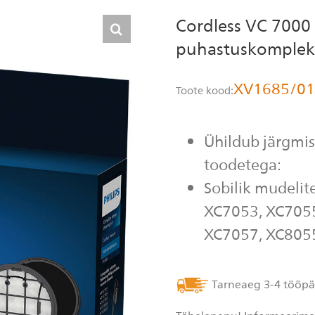
Cordless VC 7000 
puhastuskomplek
XV1685/01
Toote kood:
Ühildub järgmis
toodetega:
Sobilik mudelite
XC7053, XC705
XC7057, XC805
Tarneaeg 3-4 tööpä