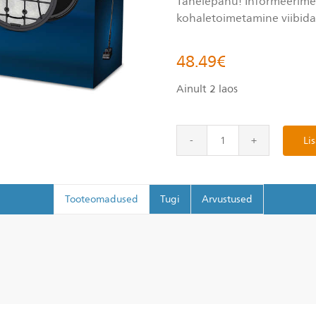
Tähelepanu! Informeerime, 
kohaletoimetamine viibid
48.49
€
Ainult 2 laos
Lis
Tooteomadused
Tugi
Arvustused