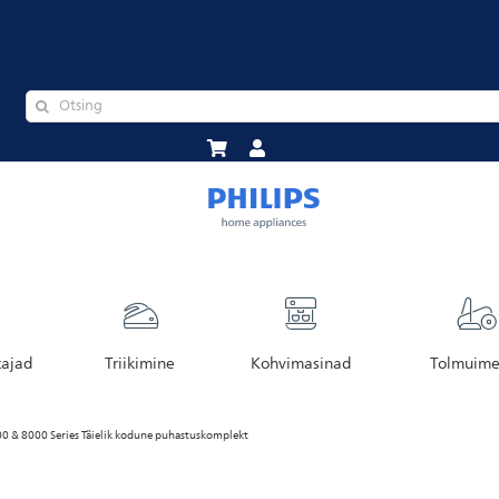
tajad
Triikimine
Kohvimasinad
Tolmuime
00 & 8000 Series Täielik kodune puhastuskomplekt