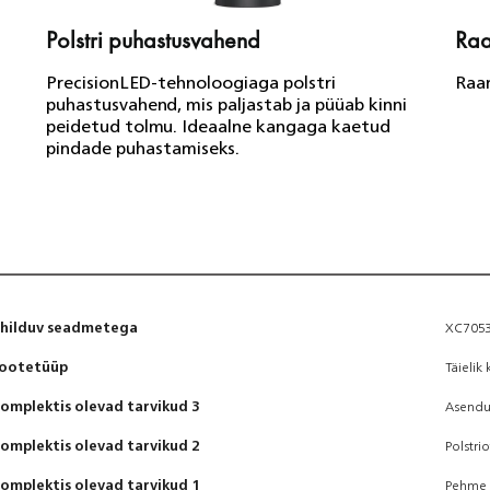
Polstri puhastusvahend
Raa
PrecisionLED-tehnoloogiaga polstri
Raam
puhastusvahend, mis paljastab ja püüab kinni
peidetud tolmu. Ideaalne kangaga kaetud
pindade puhastamiseks.
hilduv seadmetega
XC7053
ootetüüp
Täieli
omplektis olevad tarvikud 3
Asendus
omplektis olevad tarvikud 2
Polstri
omplektis olevad tarvikud 1
Pehme 