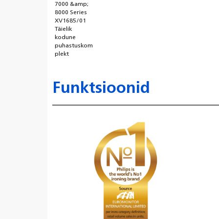
7000 &amp;
8000 Series
XV1685/01
Täielik
kodune
puhastuskom
plekt
Funktsioonid