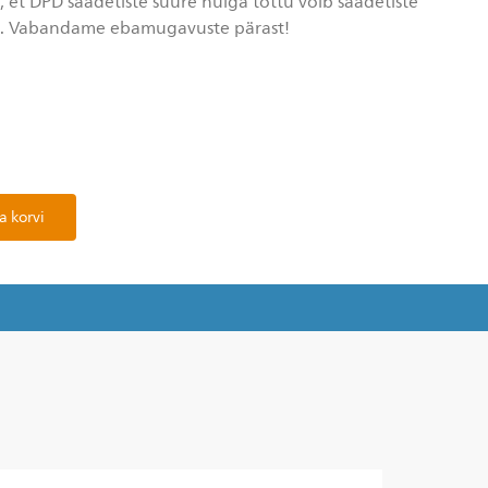
et DPD saadetiste suure hulga tõttu võib saadetiste
a. Vabandame ebamugavuste pärast!
a korvi