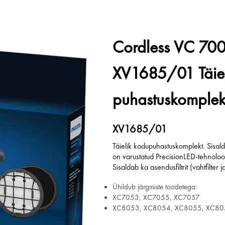
Cordless VC 700
XV1685/01 Täiel
puhastuskomplek
XV1685/01
Täielik kodupuhastuskomplekt. Sisal
on varustatud PrecisionLED-tehnoloo
Sisaldab ka asendusfiltrit (vahtfilter 
Ühildub järgmiste toodetega:
XC7053, XC7055, XC7057
XC8053, XC8054, XC8055, XC80