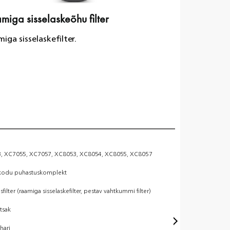
miga sisselaskeõhu filter
Vahtfilter
iga sisselaskefilter.
Vahufiltrit
hõlpsasti pe
Kaal 
, XC7055, XC7057, XC8053, XC8054, XC8055, XC8057
k kodu puhastuskomplekt
Pärito
filter (raamiga sisselaskefilter, pestav vahtkummi filter)
otsak
hari