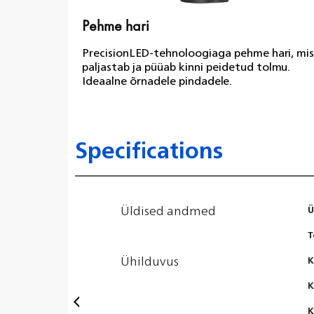
Pehme hari
PrecisionLED-tehnoloogiaga pehme hari, mis
paljastab ja püüab kinni peidetud tolmu.
Ideaalne õrnadele pindadele.
Specifications
Üldised andmed
Ü
T
Ühilduvus
K
K
K