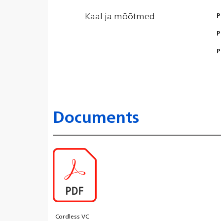
Kaal ja mõõtmed
P
P
P
Documents
Cordless VC