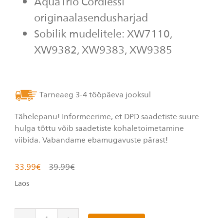
AquaTrio Cordlessi
Read
6
originaalasendusharjad
Reviews.
Sama
Sobilik mudelitele:
XW7110,
lehe
link.
XW9382, XW9383, XW9385
Tarneaeg 3-4 tööpäeva jooksul
Tähelepanu! Informeerime, et DPD saadetiste suure
hulga tõttu võib saadetiste kohaletoimetamine
viibida. Vabandame ebamugavuste pärast!
33.99
€
39.99
€
Laos