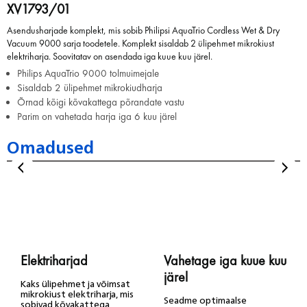
XV1793/01
Asendusharjade komplekt, mis sobib Philipsi AquaTrio Cordless Wet & Dry
Vacuum 9000 sarja toodetele. Komplekt sisaldab 2 ülipehmet mikrokiust
elektriharja. Soovitatav on asendada iga kuue kuu järel.
Philips AquaTrio 9000 tolmuimejale
Sisaldab 2 ülipehmet mikrokiudharja
Õrnad kõigi kõvakattega põrandate vastu
Parim on vahetada harja iga 6 kuu järel
Omadused
Elektriharjad
Vahetage iga kuue kuu
järel
Kaks ülipehmet ja võimsat
mikrokiust elektriharja, mis
Seadme optimaalse
sobivad kõvakattega