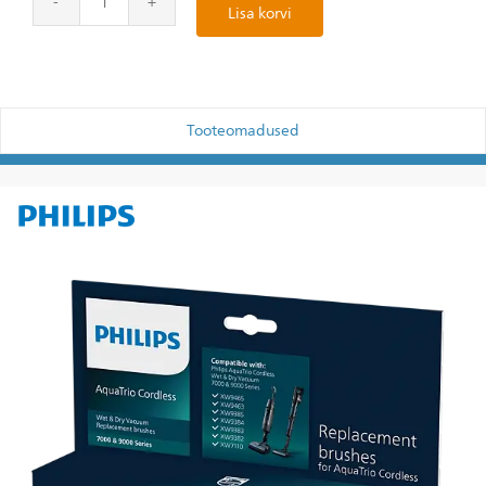
Lisa korvi
Tooteomadused