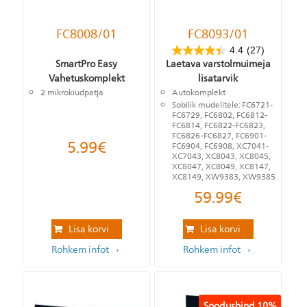
FC8008/01
FC8093/01
4.4
(27)
SmartPro Easy
Laetava varstolmuimeja
Vahetuskomplekt
lisatarvik
2 mikrokiudpatja
Autokomplekt
Sobilik mudelitele: FC6721-
FC6729, FC6802, FC6812-
FC6814, FC6822-FC6823,
FC6826-FC6827, FC6901-
5.99
€
FC6904, FC6908, XC7041-
XC7043, XC8043, XC8045,
XC8047, XC8049, XC8147,
XC8149, XW9383, XW9385
59.99
€
Lisa korvi
Lisa korvi
Rohkem infot
Rohkem infot
Soodushind
10%