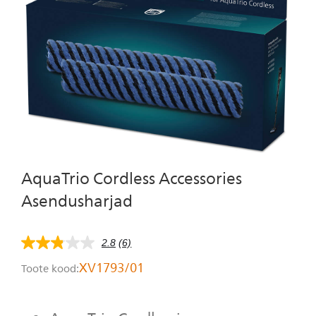
Isiklik hooldus
AquaTrio Cordless Accessories
Asendusharjad
2.8
(6)
2.8
tärni
XV1793/01
Toote kood:
5-
st,
keskmine
hinnangu
väärtus.