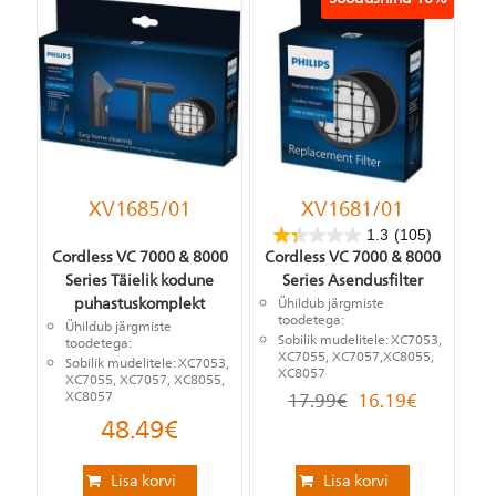
XV1685/01
XV1681/01
1.3
(105)
Cordless VC 7000 & 8000
Cordless VC 7000 & 8000
Series Täielik kodune
Series Asendusfilter
puhastuskomplekt
Ühildub järgmiste
toodetega:
Ühildub järgmiste
Sobilik mudelitele:
XC7053,
toodetega:
XC7055, XC7057,XC8055,
Sobilik mudelitele:
XC7053,
XC8057
XC7055, XC7057, XC8055,
XC8057
17.99
€
16.19
€
48.49
€
Lisa korvi
Lisa korvi