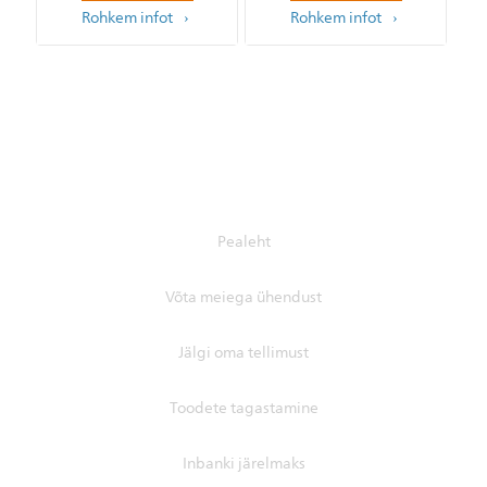
Rohkem infot
Rohkem infot
Pealeht
Võta meiega ühendust
Jälgi oma tellimust
Toodete tagastamine
Inbanki järelmaks