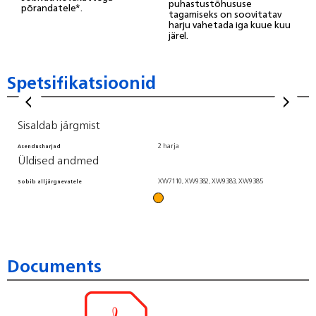
puhastustõhususe
põrandatele*.
tagamiseks on soovitatav
harju vahetada iga kuue kuu
järel.
Spetsifikatsioonid
Sisaldab järgmist
2 harja
Asendusharjad
Üldised andmed
XW7110, XW9382, XW9383, XW9385
Sobib alljärgnevatele
Documents