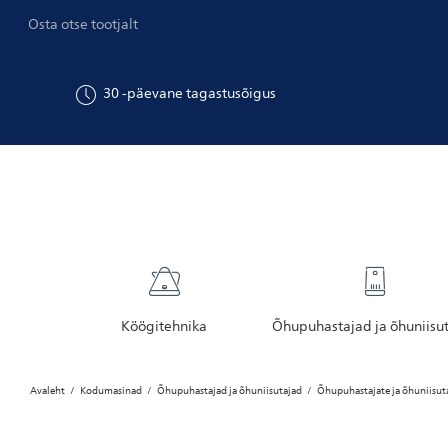
Osta otse tootjalt
30
-päevane tagastusõigus
Köögitehnika
Õhupuhastajad ja õhuniisu
Avaleht
Kodumasinad
Õhupuhastajad ja õhuniisutajad
Õhupuhastajate ja õhuniisutaj