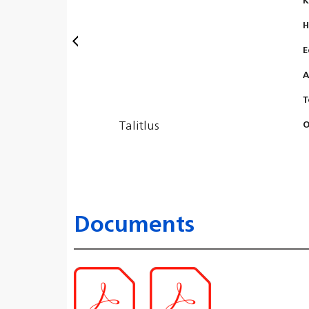
K
H
E
A
T
Talitlus
O
Documents