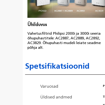
Ühilduvus
Vahetusfiltrid Philipsi 2000i ja 3000i seeria
õhupuhastitele: AC2887, AC2889, AC2892,
AC3829. Õhupuhasti mudeli leiate seadme
põhja alt.
Spetsifikatsioonid
Varuosad
P
Üldised andmed
T