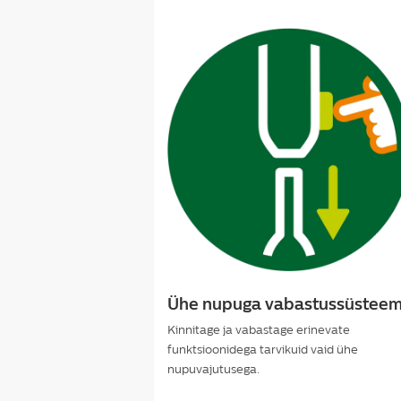
Ühe nupuga vabastussüstee
Kinnitage ja vabastage erinevate
funktsioonidega tarvikuid vaid ühe
nupuvajutusega.