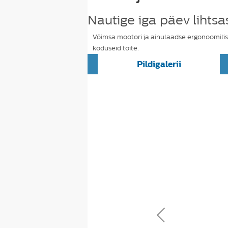
Nautige iga päev lihtsas
Võimsa mootori ja ainulaadse ergonoomilise
koduseid toite.
Pildigalerii