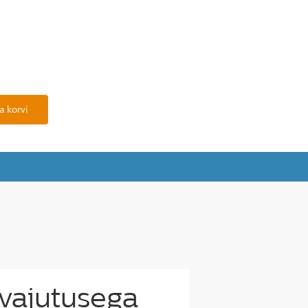
a korvi
uvajutusega