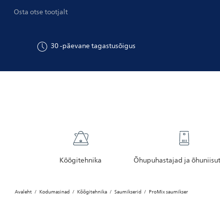
Osta otse tootjalt
30
-päevane tagastusõigus
Köögitehnika
Õhupuhastajad ja õhuniisu
Avaleht
Kodumasinad
Köögitehnika
Saumikserid
ProMix saumikser