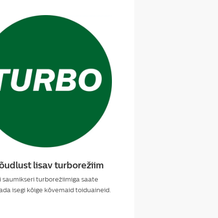
jõudlust lisav turborežiim
si saumikseri turborežiimiga saate
ada isegi kõige kõvemaid toiduaineid.