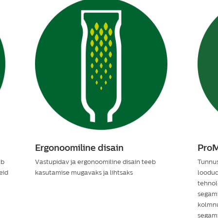
Ergonoomiline disain
ProM
ab
Vastupidav ja ergonoomiline disain teeb
Tunnus
eid
kasutamise mugavaks ja lihtsaks
loodud
tehnol
segami
kolmnu
segami