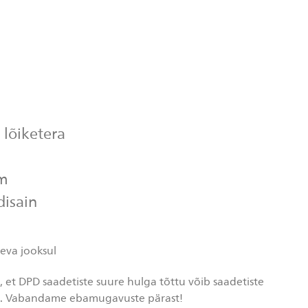
0
 lõiketera
em
disain
eva jooksul
et DPD saadetiste suure hulga tõttu võib saadetiste
a. Vabandame ebamugavuste pärast!