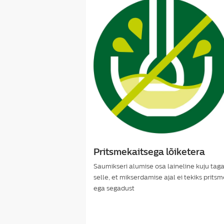
Pritsmekaitsega lõiketera
Saumikseri alumise osa laineline kuju tag
selle, et mikserdamise ajal ei tekiks pritsm
ega segadust