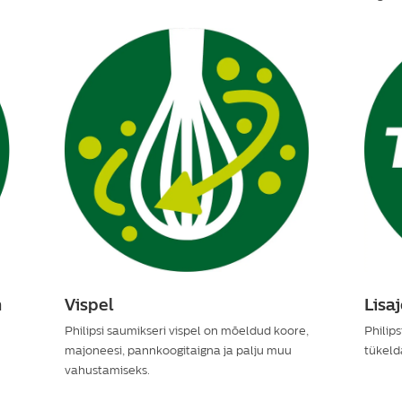
m
Vispel
Lisa
Philipsi saumikseri vispel on mõeldud koore,
Philip
majoneesi, pannkoogitaigna ja palju muu
tükeld
vahustamiseks.