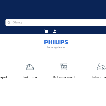
tajad
Triikimine
Kohvimasinad
Tolmuime