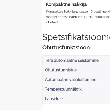
Kompaktne hakkija
Kompaktse hakkijaga saate hõlpsalt hakk
maitserohelist, pähkleid, juustu, šokolaadi
sibulaid.
Spetsifikatsioon
Ohutusfunktsioon
Tera automaatne seiskamine
Ohutustunnistus
Automaatne väljalülitamine
Temperatuurinäidik
Lapselukk