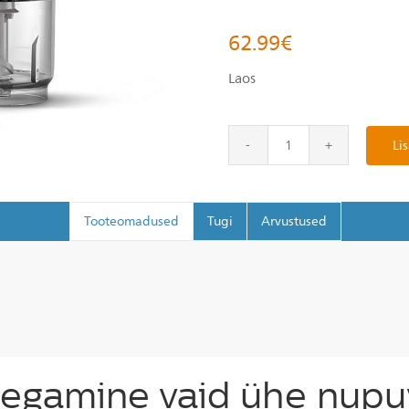
62.99
€
Laos
Lis
Tooteomadused
Tugi
Arvustused
 segamine vaid ühe nup