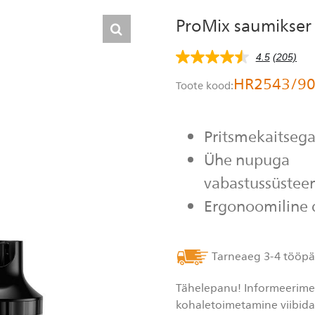
ProMix saumikser
4.5
(205)
4.5
tärni
HR2543/9
5-
Toote kood:
st,
keskmine
hinnangu
väärtus.
Pritsmekaitsega
Read
205
Ühe nupuga
Reviews.
Sama
vabastussüste
lehe
link.
Ergonoomiline 
Tarneaeg 3-4 tööpä
Tähelepanu! Informeerime, 
kohaletoimetamine viibid