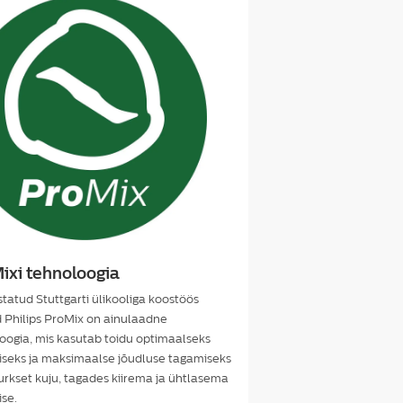
ixi tehnoloogia
tatud Stuttgarti ülikooliga koostöös
 Philips ProMix on ainulaadne
oogia, mis kasutab toidu optimaalseks
seks ja maksimaalse jõudluse tagamiseks
rkset kuju, tagades kiirema ja ühtlasema
se.