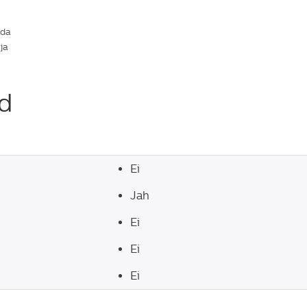
ida
 ja
id
Ei
Jah
Ei
Ei
Ei