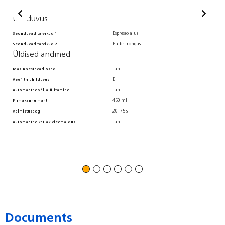
Ühilduvus
Ü
Espresso alus
Seonduvad tarvikud 1
Suu
Pulbri rõngas
Seonduvad tarvikud 2
Kom
Üldised andmed
Kom
Kom
Jah
Masinpestavad osad
Kom
Ei
Veefiltri ühilduvus
Kom
Jah
Automaatne väljalülitamine
Koh
450 ml
Piimakannu maht
Vee
20–75 s
Valmistusaeg
Jah
Automaatne katlakivieemaldus
Documents