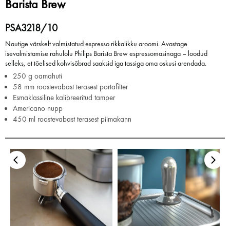
Barista Brew
PSA3218/10
Nautige värskelt valmistatud espresso rikkalikku aroomi. Avastage
isevalmistamise rahulolu Philips Barista Brew espressomasinaga – loodud
selleks, et tõelised kohvisõbrad saaksid iga tassiga oma oskusi arendada.
250 g oamahuti
58 mm roostevabast terasest portafilter
Esmaklassiline kalibreeritud tamper
Americano nupp
450 ml roostevabast terasest piimakann