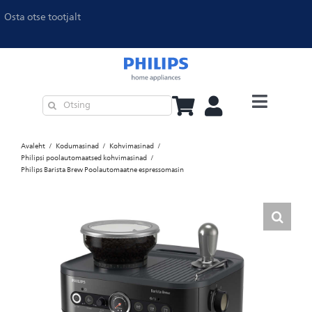
Osta otse tootjalt
Köögitehnika
Avaleht
Kodumasinad
Kohvimasinad
Philipsi poolautomaatsed kohvimasinad
Õhupuhastajad ja õhuniisutajad
Philips Barista Brew Poolautomaatne espressomasin
Triikimine
Kohvimasinad
Tolmuimejad
Philips Pet Series