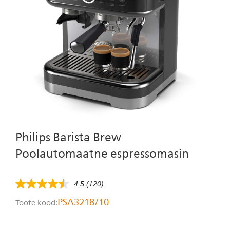
Isiklik hooldus
Philips Barista Brew
Poolautomaatne espressomasin
4.5
(120)
4.5
tärni
PSA3218/10
Toote kood:
5-
st,
keskmine
hinnangu