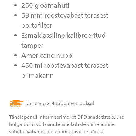
250 g oamahuti
väärtus.
Read
120
58 mm roostevabast terasest
Reviews.
Sama
portafilter
lehe
link.
Esmaklassiline kalibreeritud
tamper
Americano nupp
450 ml roostevabast terasest
piimakann
Tarneaeg 3-4 tööpäeva jooksul
Tähelepanu! Informeerime, et DPD saadetiste suure
hulga tõttu võib saadetiste kohaletoimetamine
viibida. Vabandame ebamugavuste pärast!