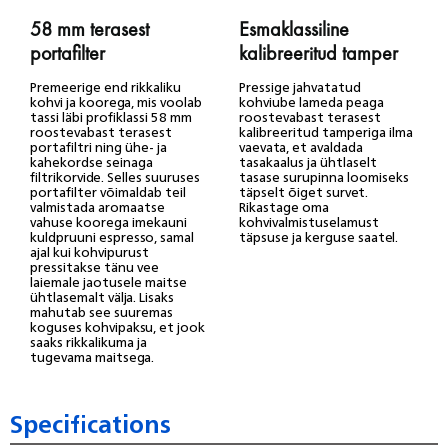
58 mm terasest
Esmaklassiline
portafilter
kalibreeritud tamper
Premeerige end rikkaliku
Pressige jahvatatud
kohvi ja koorega, mis voolab
kohviube lameda peaga
tassi läbi profiklassi 58 mm
roostevabast terasest
roostevabast terasest
kalibreeritud tamperiga ilma
portafiltri ning ühe- ja
vaevata, et avaldada
kahekordse seinaga
tasakaalus ja ühtlaselt
filtrikorvide. Selles suuruses
tasase surupinna loomiseks
portafilter võimaldab teil
täpselt õiget survet.
valmistada aromaatse
Rikastage oma
vahuse koorega imekauni
kohvivalmistuselamust
kuldpruuni espresso, samal
täpsuse ja kerguse saatel.
ajal kui kohvipurust
pressitakse tänu vee
laiemale jaotusele maitse
ühtlasemalt välja. Lisaks
mahutab see suuremas
koguses kohvipaksu, et jook
saaks rikkalikuma ja
tugevama maitsega.
Specifications