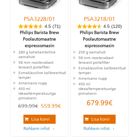
PSA3228/01
PSA3218/01
4.5
(71)
4.5
(120)
Philips Barista Brew
Philips Barista Brew
Poolautomaatne
Poolautomaatne
espressomasin
espressomasin
280 g kahekambriline
250 g oamahuti
oamahuti
58 mm roostevabast
58 mm roostevabast
terasest portafilter
terasest portafilter
Esmaklassiline kalibreeritud
Esmaklassiline kalibreeritud
tamper
tamper
Americano nupp
Americano nupp
450 ml
450 ml
ideaaltemperatuuriga
ideaaltemperatuuriga
piimakann
piimakann
679.99
€
699.99
€
559.99
€
Lisa korvi
Lisa korvi
Rohkem infot
Rohkem infot