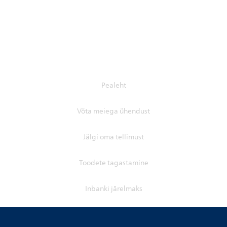
Pealeht
Võta meiega ühendust
Jälgi oma tellimust
Toodete tagastamine
Inbanki järelmaks